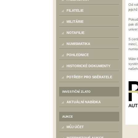
Od rok
jejich
FILATELIE
Pokud 
MILITÁRIE
pak d
univer
NOTAFILIE
S cert
NUMISMATIKA
mincí,
numism
POHLEDNICE
Máte-l
systé
HISTORICKÉ DOKUMENTY
našeho
POTŘEBY PRO SBĚRATELE
INVESTIČNÍ ZLATO
AKTUÁLNÍ NABÍDKA
AUKCE
MŮJ ÚČET