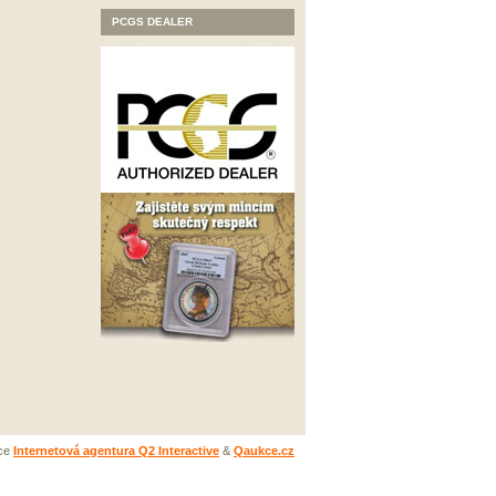
PCGS DEALER
ace
Internetová agentura Q2 Interactive
&
Qaukce.cz