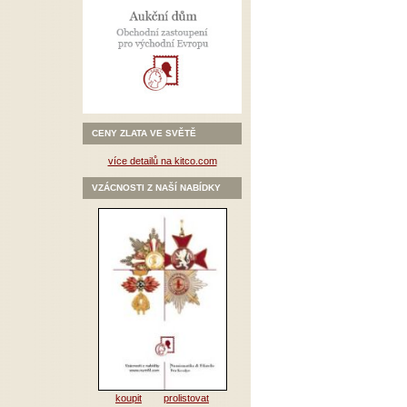
CENY ZLATA VE SVĚTĚ
více detailů na kitco.com
VZÁCNOSTI Z NAŠÍ NABÍDKY
koupit
prolistovat