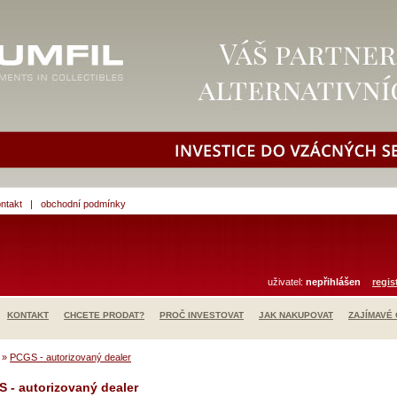
ntakt
|
obchodní podmínky
uživatel:
nepřihlášen
regis
KONTAKT
CHCETE PRODAT?
PROČ INVESTOVAT
JAK NAKUPOVAT
ZAJÍMAVÉ
»
PCGS - autorizovaný dealer
 - autorizovaný dealer