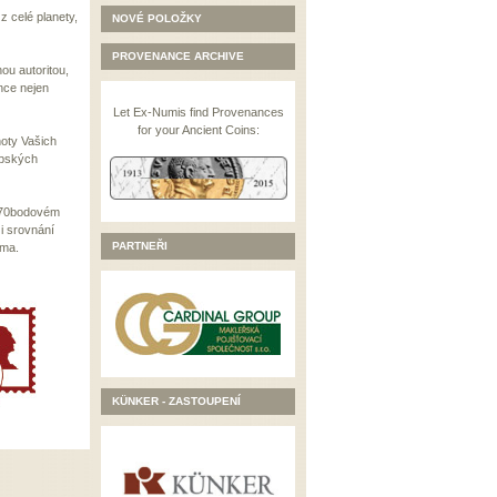
z celé planety,
NOVÉ POLOŽKY
PROVENANCE ARCHIVE
ou autoritou,
nce nejen
Let Ex-Numis find Provenances
for your Ancient Coins:
noty Vašich
opských
m 70bodovém
 i srovnání
PARTNEŘI
rma.
KÜNKER - ZASTOUPENÍ