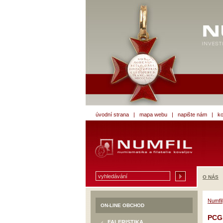
úvodní strana
|
mapa webu
|
napište nám
|
ko
O NÁS
Numfil
ON-LINE OBCHOD
PCGS
FALERISTIKA