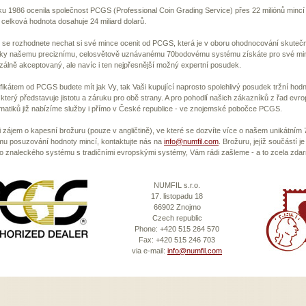
u 1986 ocenila společnost PCGS (Professional Coin Grading Service) přes 22 miliónů mincí 
ž celková hodnota dosahuje 24 miliard dolarů.
se rozhodnete nechat si své mince ocenit od PCGS, která je v oboru ohodnocování skutečn
íky našemu preciznímu, celosvětově uznávanému 70bodovému systému získáte pro své mi
zálně akceptovaný, ale navíc i ten nejpřesnější možný expertní posudek.
ifikátem od PCGS budete mít jak Vy, tak Vaši kupující naprosto spolehlivý posudek tržní hod
 který představuje jistotu a záruku pro obě strany. A pro pohodlí našich zákazníků z řad evr
atiků již nabízíme služby i přímo v České republice - ve znojemské pobočce PCGS.
i zájem o kapesní brožuru (pouze v angličtině), ve které se dozvíte více o našem unikátní
mu posuzování hodnoty mincí, kontaktujte nás na
info@numfil.com
. Brožuru, jejíž součástí je
 znaleckého systému s tradičními evropskými systémy, Vám rádi zašleme - a to zcela zda
NUMFIL s.r.o.
17. listopadu 18
66902 Znojmo
Czech republic
Phone: +420 515 264 570
Fax: +420 515 246 703
via e-mail:
info@numfil.com