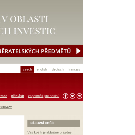
czech
english
deutsch
francais
trace
přihlásit
zapomněli jste heslo?
 ODKAZY
NÁKUPNÍ KOŠÍK
Váš košík je aktuálně prázdný.