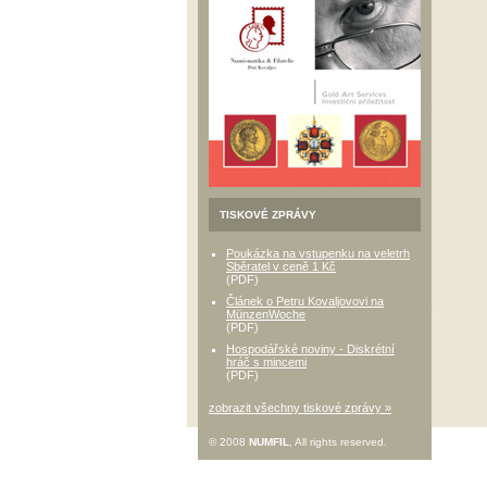
TISKOVÉ ZPRÁVY
Poukázka na vstupenku na veletrh
Sběratel v ceně 1 Kč
(PDF)
Článek o Petru Kovaljovovi na
MünzenWoche
(PDF)
Hospodářské noviny - Diskrétní
hráč s mincemi
(PDF)
zobrazit všechny tiskové zprávy »
© 2008
NUMFIL
, All rights reserved.