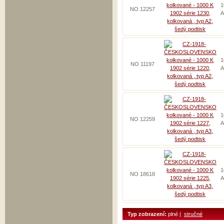
1
NO 12257
A
1
NO 11197
A
1
NO 12259
A
1
NO 18618
A
Typ zobrazení:
plné |
stručné