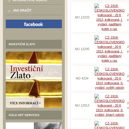
INTERNETOVÉ AUKCE
JAK DRAŽIT
2
NO 12233
p
INVESTIČNÍ ZLATO
2
NO 12235
p
2
NO 4234
o
2
NO 12913
o
GOLD ART SERVICES