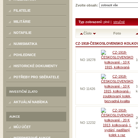
Zvolte obsah:
FILATELIE
MILITÁRIE
Typ zobrazení:
plné |
stručné
NOTAFILIE
Číslo
Foto
CZ-1918-ČESKOSLOVENSKO KOLKO
NUMISMATIKA
POHLEDNICE
NO 18278
1
HISTORICKÉ DOKUMENTY
POTŘEBY PRO SBĚRATELE
1
NO 11426
k
INVESTIČNÍ ZLATO
AKTUÁLNÍ NABÍDKA
AUKCE
2
NO 12232
p
MŮJ ÚČET
v