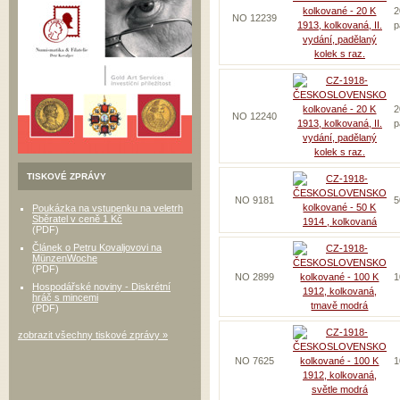
2
NO 12239
p
2
NO 12240
p
TISKOVÉ ZPRÁVY
NO 9181
5
Poukázka na vstupenku na veletrh
Sběratel v ceně 1 Kč
(PDF)
Článek o Petru Kovaljovovi na
MünzenWoche
(PDF)
NO 2899
1
Hospodářské noviny - Diskrétní
hráč s mincemi
(PDF)
zobrazit všechny tiskové zprávy »
NO 7625
1