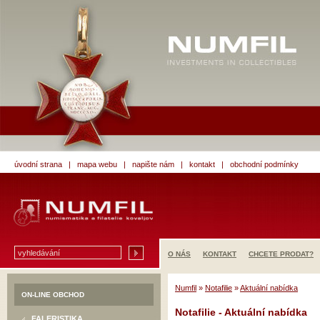
úvodní strana
|
mapa webu
|
napište nám
|
kontakt
|
obchodní podmínky
O NÁS
KONTAKT
CHCETE PRODAT?
Numfil
»
Notafilie
»
Aktuální nabídka
ON-LINE OBCHOD
Notafilie - Aktuální nabídka
FALERISTIKA