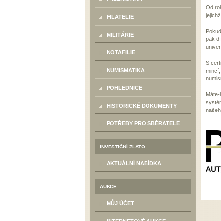
Od rok
jejich
FILATELIE
Pokud 
MILITÁRIE
pak d
univer
NOTAFILIE
S cert
NUMISMATIKA
mincí,
numism
POHLEDNICE
Máte-l
systé
HISTORICKÉ DOKUMENTY
našeho
POTŘEBY PRO SBĚRATELE
INVESTIČNÍ ZLATO
AKTUÁLNÍ NABÍDKA
AUKCE
MŮJ ÚČET