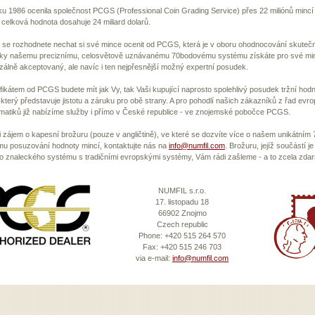
u 1986 ocenila společnost PCGS (Professional Coin Grading Service) přes 22 miliónů mincí 
ž celková hodnota dosahuje 24 miliard dolarů.
se rozhodnete nechat si své mince ocenit od PCGS, která je v oboru ohodnocování skutečn
íky našemu preciznímu, celosvětově uznávanému 70bodovému systému získáte pro své mi
zálně akceptovaný, ale navíc i ten nejpřesnější možný expertní posudek.
ifikátem od PCGS budete mít jak Vy, tak Vaši kupující naprosto spolehlivý posudek tržní hod
 který představuje jistotu a záruku pro obě strany. A pro pohodlí našich zákazníků z řad evr
atiků již nabízíme služby i přímo v České republice - ve znojemské pobočce PCGS.
i zájem o kapesní brožuru (pouze v angličtině), ve které se dozvíte více o našem unikátní
mu posuzování hodnoty mincí, kontaktujte nás na
info@numfil.com
. Brožuru, jejíž součástí je
 znaleckého systému s tradičními evropskými systémy, Vám rádi zašleme - a to zcela zda
NUMFIL s.r.o.
17. listopadu 18
66902 Znojmo
Czech republic
Phone: +420 515 264 570
Fax: +420 515 246 703
via e-mail:
info@numfil.com