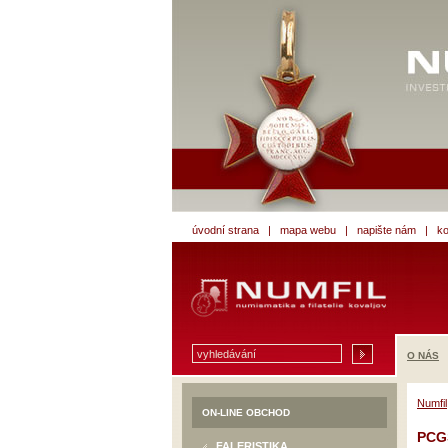
úvodní strana
|
mapa webu
|
napište nám
|
ko
O NÁS
Numfil
ON-LINE OBCHOD
PCGS
FALERISTIKA