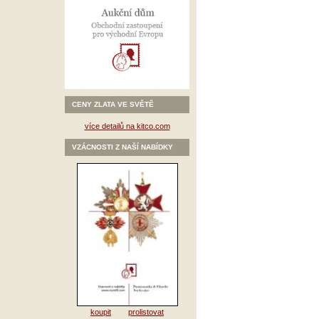
CENY ZLATA VE SVĚTĚ
více detailů na kitco.com
VZÁCNOSTI Z NAŠÍ NABÍDKY
koupit
prolistovat