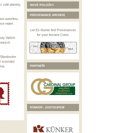
z celé planety,
NOVÉ POLOŽKY
PROVENANCE ARCHIVE
ou autoritou,
nce nejen
Let Ex-Numis find Provenances
for your Ancient Coins:
noty Vašich
opských
m 70bodovém
 i srovnání
PARTNEŘI
rma.
KÜNKER - ZASTOUPENÍ