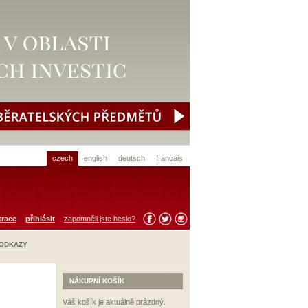
czech
english
deutsch
francais
trace
přihlásit
zapomněli jste heslo?
 ODKAZY
NÁKUPNÍ KOŠÍK
Váš košík je aktuálně prázdný.