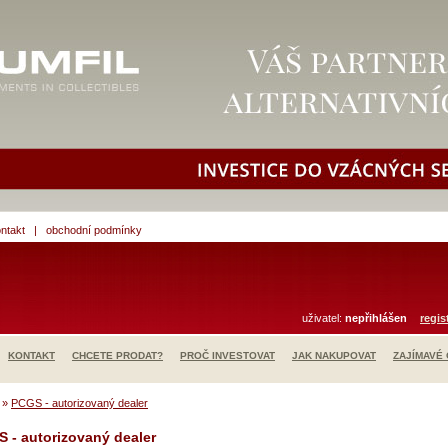
ntakt
|
obchodní podmínky
uživatel:
nepřihlášen
regis
KONTAKT
CHCETE PRODAT?
PROČ INVESTOVAT
JAK NAKUPOVAT
ZAJÍMAVÉ
»
PCGS - autorizovaný dealer
 - autorizovaný dealer