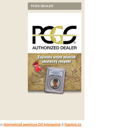
PCGS DEALER
ace
Internetová agentura Q2 Interactive
&
Qaukce.cz