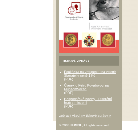
TISKOVÉ ZPRÁVY
Poukázka na vstupenku na veletrh
Sběratel v ceně 1 Kč
(PDF)
Článek o Petru Kovaljovovi na
MünzenWoche
(PDF)
Hospodářské noviny - Diskrétní
hráč s mincemi
(PDF)
zobrazit všechny tiskové zprávy »
© 2008
NUMFIL
, All rights reserved.