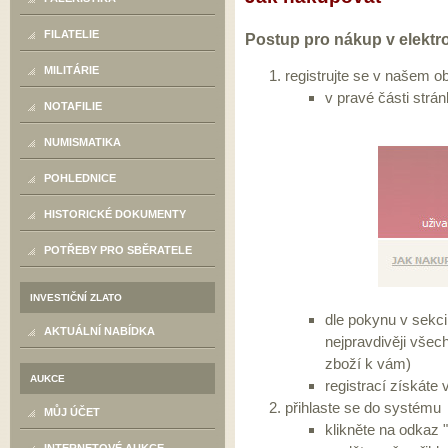
FILATELIE
Postup pro nákup v elektr
MILITÁRIE
registrujte se v našem 
v pravé části strán
NOTAFILIE
NUMISMATIKA
POHLEDNICE
HISTORICKÉ DOKUMENTY
POTŘEBY PRO SBĚRATELE
INVESTIČNÍ ZLATO
dle pokynu v sekci 
AKTUÁLNÍ NABÍDKA
nejpravdivěji všech
zboží k vám)
AUKCE
registrací získáte
přihlaste se do systému
MŮJ ÚČET
klikněte na odkaz "