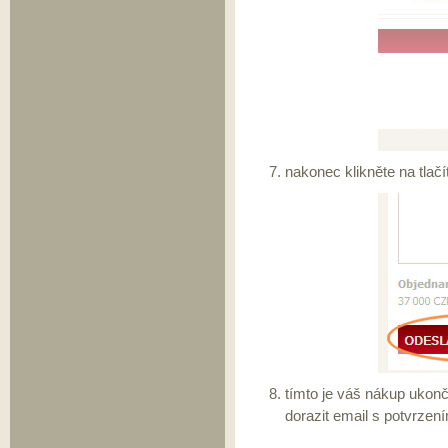
nakonec klikněte na tlač
tímto je váš nákup ukonč
dorazit email s potvrzen