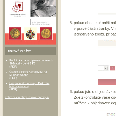
pokud chcete ukončit nák
v pravé části stránky. 
jednotlivého zboží, přípa
TISKOVÉ ZPRÁVY
Poukázka na vstupenku na veletrh
Sběratel v ceně 1 Kč
(PDF)
Článek o Petru Kovaljovovi na
MünzenWoche
(PDF)
Hospodářské noviny - Diskrétní
hráč s mincemi
(PDF)
pokud jste s objednávkou 
Zde zkontrolujte vaše os
zobrazit všechny tiskové zprávy »
můžete k objednávce d