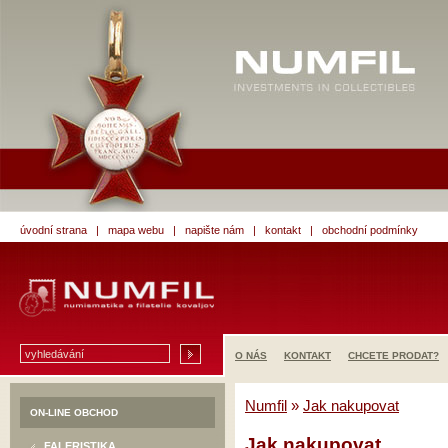
úvodní strana
|
mapa webu
|
napište nám
|
kontakt
|
obchodní podmínky
O NÁS
KONTAKT
CHCETE PRODAT?
Numfil
»
Jak nakupovat
ON-LINE OBCHOD
Jak nakupovat
FALERISTIKA