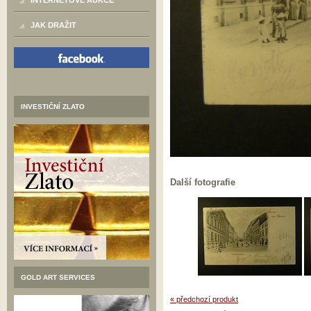
INTERNETOVÉ AUKCE
JAK DRAŽIT
INVESTIČNÍ ZLATO
Další fotografie
GOLD ART SERVICES
« předchozí produkt