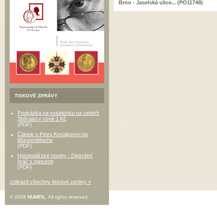
Brno - Jaselská ulice... (PO11748)
TISKOVÉ ZPRÁVY
Poukázka na vstupenku na veletrh
Sběratel v ceně 1 Kč
(PDF)
Článek o Petru Kovaljovovi na
MünzenWoche
(PDF)
Hospodářské noviny - Diskrétní
hráč s mincemi
(PDF)
zobrazit všechny tiskové zprávy »
© 2008
NUMFIL
, All rights reserved.