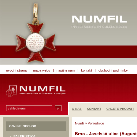
úvodní strana
|
mapa webu
|
napište nám
|
kontakt
|
obchodní podmínky
O NÁS
KONTAKT
CHCETE PRODAT?
Numfil
»
Pohlednice
ON-LINE OBCHOD
Brno - Jaselská ulice (August
FALERISTIKA