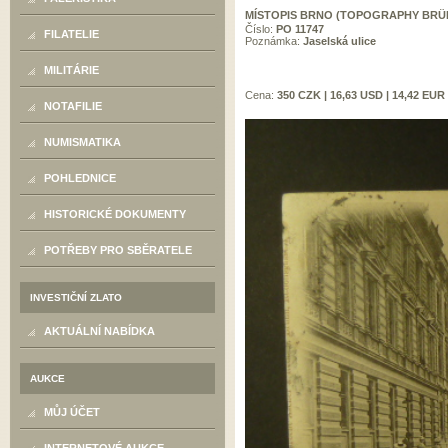
MÍSTOPIS BRNO (TOPOGRAPHY BRÜ
Číslo:
PO 11747
FILATELIE
Poznámka:
Jaselská ulice
MILITÁRIE
Cena:
350 CZK | 16,63 USD | 14,42 EUR
NOTAFILIE
NUMISMATIKA
POHLEDNICE
HISTORICKÉ DOKUMENTY
POTŘEBY PRO SBĚRATELE
INVESTIČNÍ ZLATO
AKTUÁLNÍ NABÍDKA
AUKCE
MŮJ ÚČET