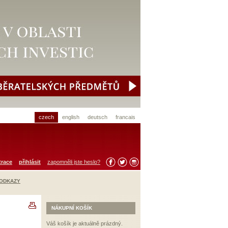
czech
english
deutsch
francais
trace
přihlásit
zapomněli jste heslo?
 ODKAZY
NÁKUPNÍ KOŠÍK
Váš košík je aktuálně prázdný.