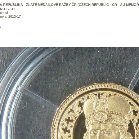
Á REPUBLIKA - ZLATÉ MEDAILOVÉ RAŽBY ČR (CZECH REPUBLIC - CR - AU MEMOR
NU 17613
proof
ámka:
2013-17
#