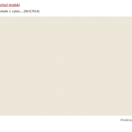
chozí produkt
daile z cyklu... (NU17614)
Realiz