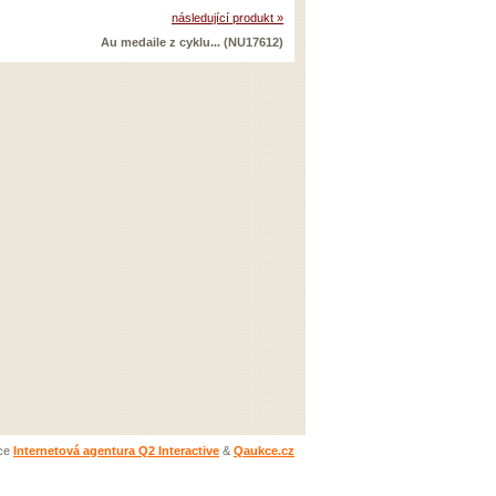
následující produkt »
Au medaile z cyklu... (NU17612)
ace
Internetová agentura Q2 Interactive
&
Qaukce.cz