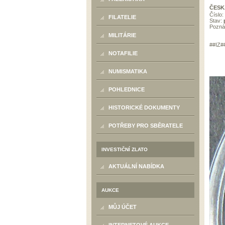
ČESK
Číslo:
FILATELIE
Stav:
Pozn
MILITÁRIE
##IZ#
NOTAFILIE
NUMISMATIKA
POHLEDNICE
HISTORICKÉ DOKUMENTY
POTŘEBY PRO SBĚRATELE
INVESTIČNÍ ZLATO
AKTUÁLNÍ NABÍDKA
AUKCE
MŮJ ÚČET