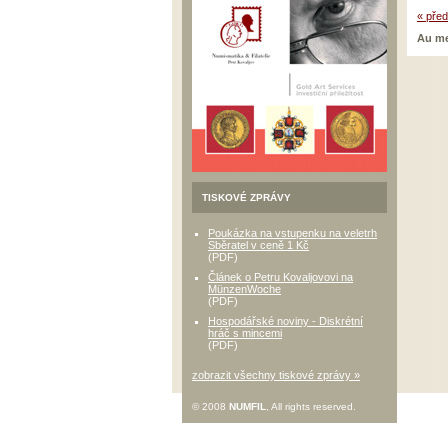
« před
Au me
TISKOVÉ ZPRÁVY
Poukázka na vstupenku na veletrh
Sběratel v ceně 1 Kč
(PDF)
Článek o Petru Kovaljovovi na
MünzenWoche
(PDF)
Hospodářské noviny - Diskrétní
hráč s mincemi
(PDF)
zobrazit všechny tiskové zprávy »
© 2008
NUMFIL
, All rights reserved.