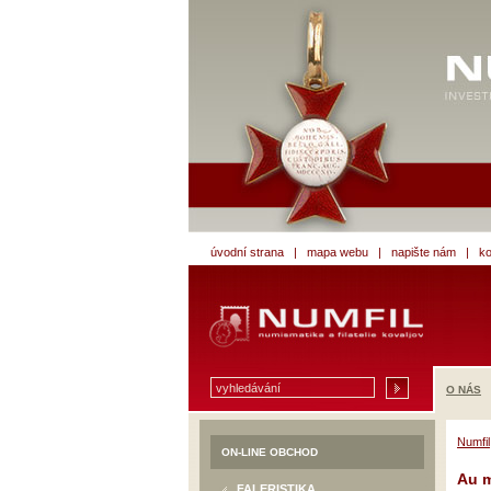
úvodní strana
|
mapa webu
|
napište nám
|
ko
O NÁS
Numfil
ON-LINE OBCHOD
Au m
FALERISTIKA