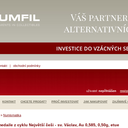
ntakt
|
obchodní podmínky
uživatel:
nepřihlášen
regis
KONTAKT
CHCETE PRODAT?
PROČ INVESTOVAT
JAK NAKUPOVAT
ZAJÍMAVÉ
»
Numismatika
edaile z cyklu Největší češi - sv. Václav, Au 0,585, 0,50g, etue