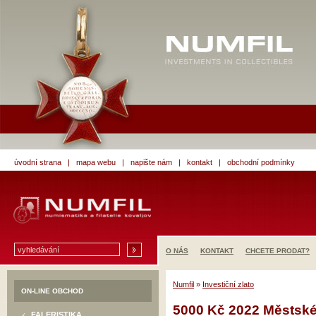
úvodní strana
|
mapa webu
|
napište nám
|
kontakt
|
obchodní podmínky
O NÁS
KONTAKT
CHCETE PRODAT?
Numfil
»
Investiční zlato
ON-LINE OBCHOD
5000 Kč 2022 Městské
FALERISTIKA