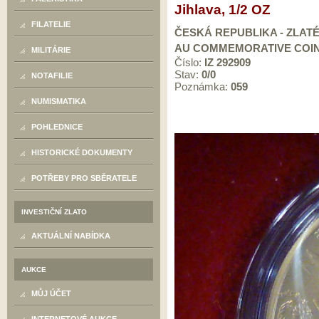
Jihlava, 1/2 OZ
FILATELIE
ČESKÁ REPUBLIKA - ZLATÉ
AU COMMEMORATIVE COINS
MILITÁRIE
Číslo:
IZ 292909
Stav:
0/0
NOTAFILIE
Poznámka:
059
NUMISMATIKA
POHLEDNICE
HISTORICKÉ DOKUMENTY
POTŘEBY PRO SBĚRATELE
INVESTIČNÍ ZLATO
AKTUÁLNÍ NABÍDKA
AUKCE
MŮJ ÚČET