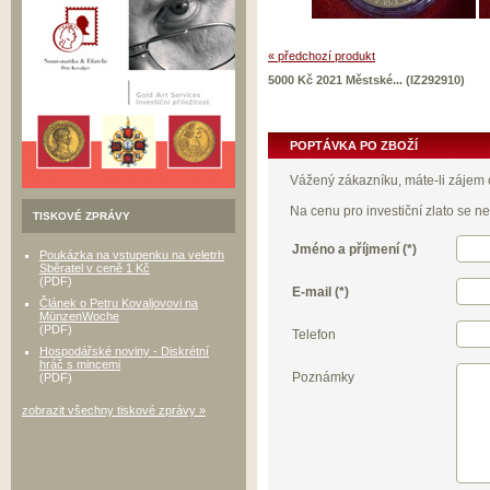
« předchozí produkt
5000 Kč 2021 Městské... (IZ292910)
POPTÁVKA PO ZBOŽÍ
Vážený zákazníku, máte-li zájem o
Na cenu pro investiční zlato se 
TISKOVÉ ZPRÁVY
Jméno a příjmení (*)
Poukázka na vstupenku na veletrh
Sběratel v ceně 1 Kč
(PDF)
E-mail (*)
Článek o Petru Kovaljovovi na
MünzenWoche
(PDF)
Telefon
Hospodářské noviny - Diskrétní
hráč s mincemi
Poznámky
(PDF)
zobrazit všechny tiskové zprávy »