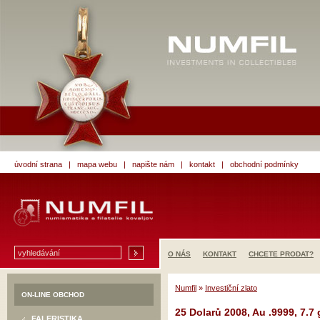
úvodní strana
|
mapa webu
|
napište nám
|
kontakt
|
obchodní podmínky
O NÁS
KONTAKT
CHCETE PRODAT?
Numfil
»
Investiční zlato
ON-LINE OBCHOD
25 Dolarů 2008, Au .9999, 7.7
FALERISTIKA