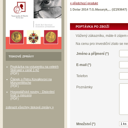
« předchozí produkt
1 Dolar 2014 T.G.Masaryk,... (IZ293647)
POPTÁVKA PO ZBOŽÍ
Vážený zákazníku, máte-li zájem o
Na cenu pro investiční zlato se 
Jméno a příjmení (*)
TISKOVÉ ZPRÁVY
E-mail (*)
Poukázka na vstupenku na veletrh
Sběratel v ceně 1 Kč
(PDF)
Telefon
Článek o Petru Kovaljovovi na
MünzenWoche
(PDF)
Poznámky
Hospodářské noviny - Diskrétní
hráč s mincemi
(PDF)
zobrazit všechny tiskové zprávy »
Množství (*)