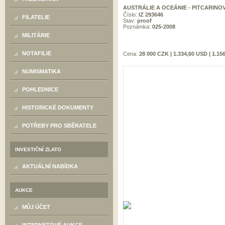
AUSTRÁLIE A OCEÁNIE - PITCARINO
Číslo:
IZ 293646
FILATELIE
Stav:
proof
Poznámka:
025-2008
MILITÁRIE
NOTAFILIE
Cena:
28 000 CZK | 1.334,60 USD | 1.15
NUMISMATIKA
POHLEDNICE
HISTORICKÉ DOKUMENTY
POTŘEBY PRO SBĚRATELE
INVESTIČNÍ ZLATO
AKTUÁLNÍ NABÍDKA
AUKCE
MŮJ ÚČET