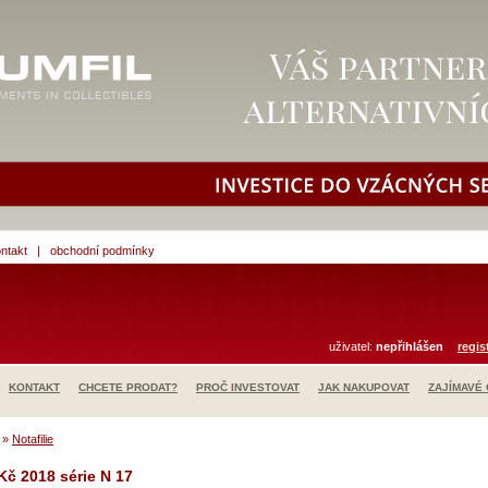
ntakt
|
obchodní podmínky
uživatel:
nepřihlášen
regis
KONTAKT
CHCETE PRODAT?
PROČ INVESTOVAT
JAK NAKUPOVAT
ZAJÍMAVÉ
»
Notafilie
Kč 2018 série N 17