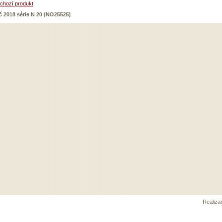
chozí produkt
č 2018 série N 20 (NO25525)
Realiz