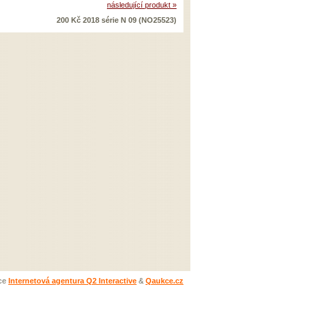
následující produkt »
200 Kč 2018 série N 09 (NO25523)
ace
Internetová agentura Q2 Interactive
&
Qaukce.cz