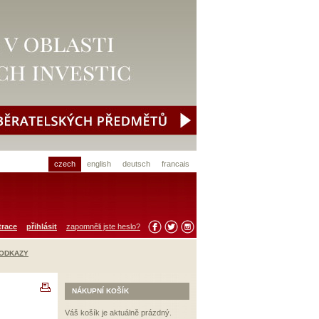
czech
english
deutsch
francais
trace
přihlásit
zapomněli jste heslo?
 ODKAZY
NÁKUPNÍ KOŠÍK
Váš košík je aktuálně prázdný.