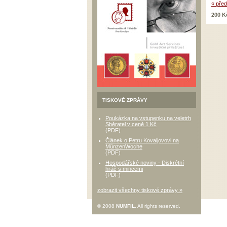
« před
200 K
TISKOVÉ ZPRÁVY
Poukázka na vstupenku na veletrh
Sběratel v ceně 1 Kč
(PDF)
Článek o Petru Kovaljovovi na
MünzenWoche
(PDF)
Hospodářské noviny - Diskrétní
hráč s mincemi
(PDF)
zobrazit všechny tiskové zprávy »
© 2008
NUMFIL
, All rights reserved.