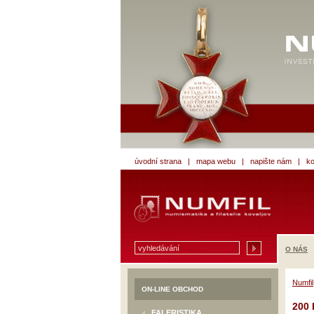
úvodní strana
|
mapa webu
|
napište nám
|
ko
O NÁS
Numfil
ON-LINE OBCHOD
200 
FALERISTIKA