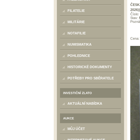
ČESK
2026)
FILATELIE
Číslo:
Stav:
Pozn
MILITÁRIE
NOTAFILIE
Cena
NUMISMATIKA
POHLEDNICE
HISTORICKÉ DOKUMENTY
POTŘEBY PRO SBĚRATELE
INVESTIČNÍ ZLATO
AKTUÁLNÍ NABÍDKA
AUKCE
MŮJ ÚČET