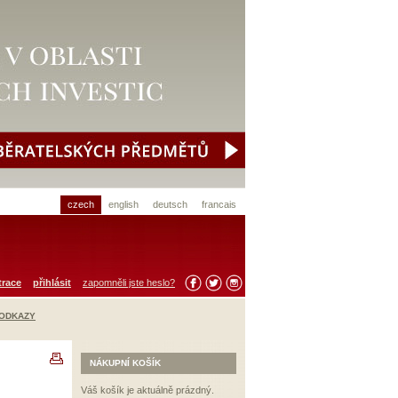
czech
english
deutsch
francais
trace
přihlásit
zapomněli jste heslo?
 ODKAZY
NÁKUPNÍ KOŠÍK
Váš košík je aktuálně prázdný.