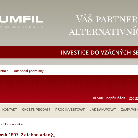
ntakt
|
obchodní podmínky
uživatel:
nepřihlášen
regis
KONTAKT
CHCETE PRODAT?
PROČ INVESTOVAT
JAK NAKUPOVAT
ZAJÍMAVÉ
»
Numismatika
ash 1907, 2x lehce vrtaný_