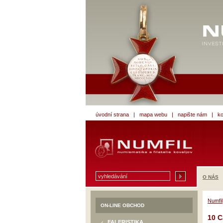
úvodní strana
|
mapa webu
|
napište nám
|
ko
O NÁS
Numfil
ON-LINE OBCHOD
10 C
FALERISTIKA