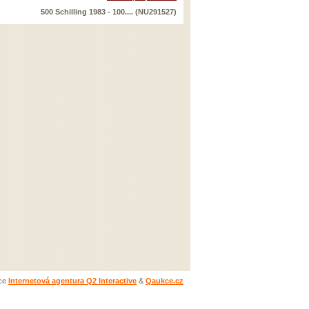
500 Schilling 1983 - 100.... (NU291527)
ace
Internetová agentura Q2 Interactive
&
Qaukce.cz