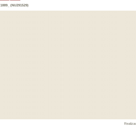
 1889_ (NU291529)
Realiz