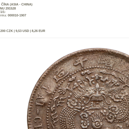
- ČÍNA (ASIA - CHINA)
NU 291528
-1/1-
ámka:
000010-1907
:
200 CZK | 9,53 USD | 8,26 EUR