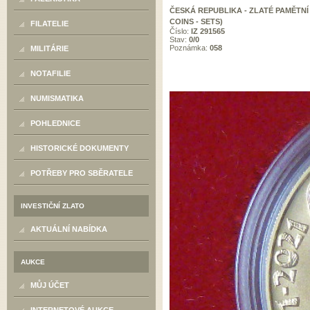
ČESKÁ REPUBLIKA - ZLATÉ PAMĚTNÍ
COINS - SETS)
FILATELIE
Číslo:
IZ 291565
Stav:
0/0
Poznámka:
058
MILITÁRIE
NOTAFILIE
NUMISMATIKA
POHLEDNICE
HISTORICKÉ DOKUMENTY
POTŘEBY PRO SBĚRATELE
INVESTIČNÍ ZLATO
AKTUÁLNÍ NABÍDKA
AUKCE
MŮJ ÚČET