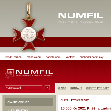
úvodní strana
|
mapa webu
|
napište nám
|
kontakt
|
obchodní podmínky
O NÁS
KONTAKT
CHCETE PRODAT?
Numfil
»
Investiční zlato
ON-LINE OBCHOD
10.000 Kč 2021 Kněžna Ludmi
FALERISTIKA