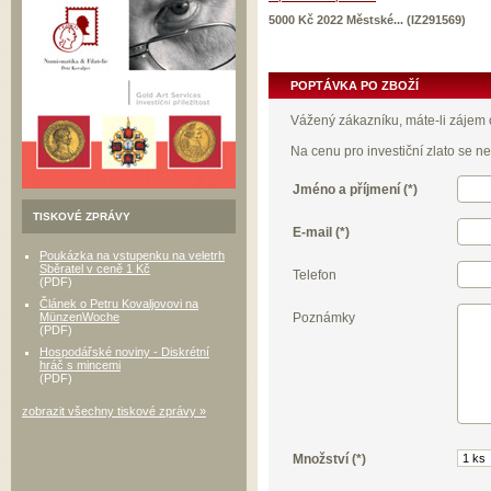
5000 Kč 2022 Městské... (IZ291569)
POPTÁVKA PO ZBOŽÍ
Vážený zákazníku, máte-li zájem o
Na cenu pro investiční zlato se 
Jméno a příjmení (*)
TISKOVÉ ZPRÁVY
E-mail (*)
Poukázka na vstupenku na veletrh
Sběratel v ceně 1 Kč
Telefon
(PDF)
Článek o Petru Kovaljovovi na
Poznámky
MünzenWoche
(PDF)
Hospodářské noviny - Diskrétní
hráč s mincemi
(PDF)
zobrazit všechny tiskové zprávy »
Množství (*)