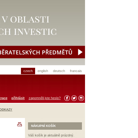
czech
english
deutsch
francais
trace
přihlásit
zapomněli jste heslo?
 ODKAZY
NÁKUPNÍ KOŠÍK
Váš košík je aktuálně prázdný.