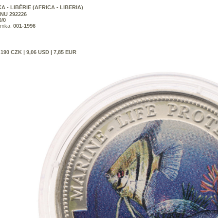
A - LIBÉRIE (AFRICA - LIBERIA)
NU 292226
0/0
ámka:
001-1996
:
190 CZK | 9,06 USD | 7,85 EUR