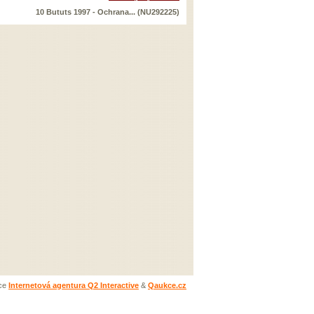
10 Bututs 1997 - Ochrana... (NU292225)
ace
Internetová agentura Q2 Interactive
&
Qaukce.cz