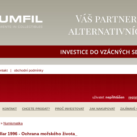
ntakt
|
obchodní podmínky
uživatel:
nepřihlášen
regis
KONTAKT
CHCETE PRODAT?
PROČ INVESTOVAT
JAK NAKUPOVAT
ZAJÍMAVÉ
»
Numismatika
llar 1996 - Ochrana mořského života_