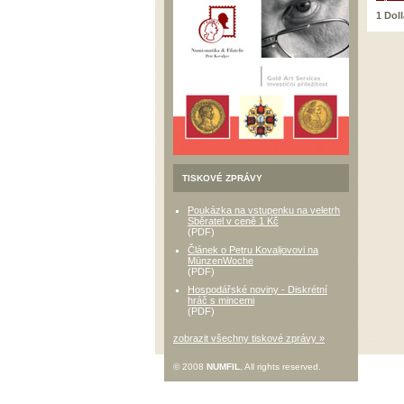
1 Dol
TISKOVÉ ZPRÁVY
Poukázka na vstupenku na veletrh
Sběratel v ceně 1 Kč
(PDF)
Článek o Petru Kovaljovovi na
MünzenWoche
(PDF)
Hospodářské noviny - Diskrétní
hráč s mincemi
(PDF)
zobrazit všechny tiskové zprávy »
© 2008
NUMFIL
, All rights reserved.