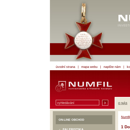
úvodní strana
|
mapa webu
|
napište nám
|
ko
O NÁS
Numfil
ON-LINE OBCHOD
1 Do
FALERISTIKA