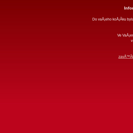
Inf
Do vaÅ¡eho koÅ¡Ã­ku by
Ve VaÅ¡e
v
zavÅ™Ã­t