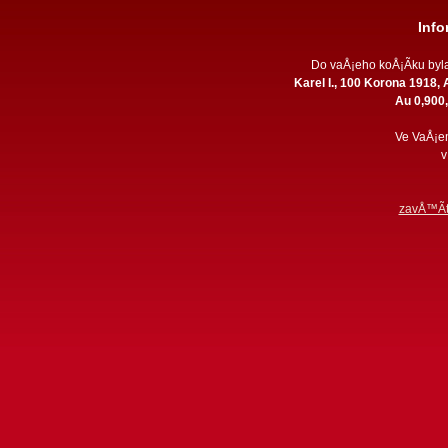
Inf
Do vaÅ¡eho koÅ¡Ã­ku by
Karel I., 100 Korona 1918
Au 0,900, 
Ve VaÅ¡e
v
zavÅ™Ã­t