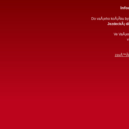
Inf
Do vaÅ¡eho koÅ¡Ã­ku b
JezdeckÃ¡ dÅ
Ve VaÅ¡e
v
zavÅ™Ã­t